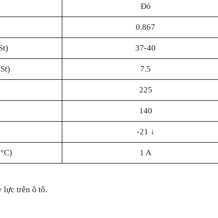
Đỏ
0.867
St)
37-40
St)
7.5
225
140
-21 ↓
0°C)
1 A
 lực trên ô tô.