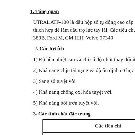
1. Tổng quan
UTRAL ATF-100 là dầu hộp số tự động cao cấp ứ
thích hợp để làm dầu trợ lực tay lái. Các tiêu
389B, Ford M, GM IIIH, Volvo 97340
á
ợ
í
2. C
c l
i
ch
1) Độ bền nhiệt cao và
chỉ số độ nhớt thay đổi í
2) Khả năng chịu tải nặng và độ ổn định cơ học 
3) Sang số tuyệt vời
4) Khả năng chống oxi hóa tuyệt vời.
5) Khả năng bôi trơn tuyệt vời.
3. Các tính chất đặc trưng
Các tiêu chí