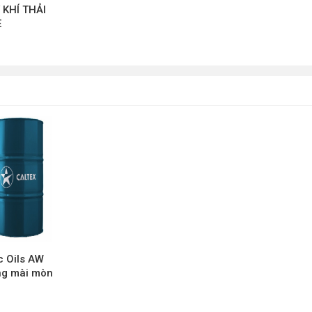
 KHÍ THẢI
E
c Oils AW
ng mài mòn