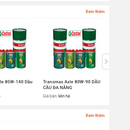
Xem thêm
le 85W-140 Dầu
Transmax Axle 80W-90 DẦU
Castrol
CẦU ĐA NĂNG
40 CI-4
ệ
Giá bán:
liên hệ
Giá bán:
l
Xem thêm