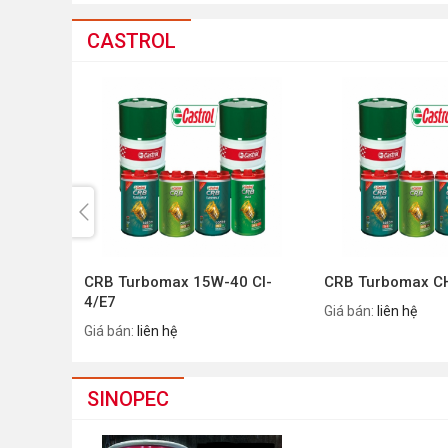
CASTROL
ease Mỡ
CRB Turbomax 15W-40 CI-
CRB Turbomax C
 cao
4/E7
Giá bán:
liên hệ
Giá bán:
liên hệ
SINOPEC