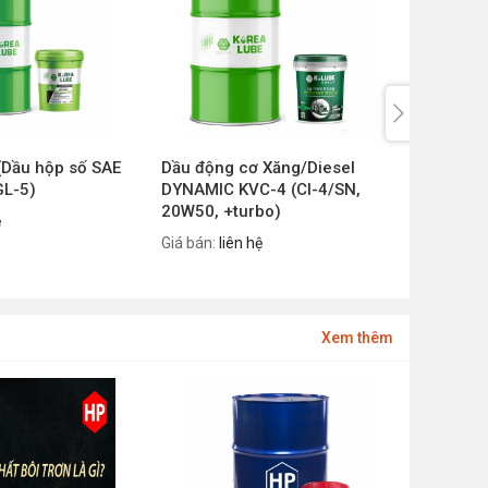
Dầu hộp số SAE
Dầu động cơ Xăng/Diesel
Dầu độn
GL-5)
DYNAMIC KVC-4 (CI-4/SN,
DYNAMIC
20W50, +turbo)
15W40, 
ệ
Giá bán:
liên hệ
Giá bán:
l
Xem thêm