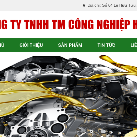
Địa chỉ: Số 64 Lê Hữu Tựu
G TY TNHH TM CÔNG NGHIỆP 
HỦ
GIỚI THIỆU
SẢN PHẨM
TIN TỨC
LI