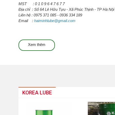
MST : 0 1 0 9 6 4 7 6 7 7
Địa chỉ : Số 64 Lê Hữu Tựu - Xã Phúc Thịnh - TP Hà Nội
Liên hệ : 0975 371 085 - 0936 334 189
Email :
haiminhlube@gmail.com
Xem thêm
KOREA LUBE