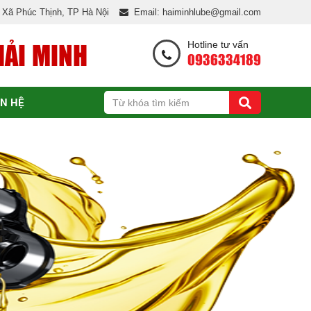
, Xã Phúc Thịnh, TP Hà Nội
Email: haiminhlube@gmail.com
HẢI MINH
Hotline tư vấn
0936334189
ÊN HỆ